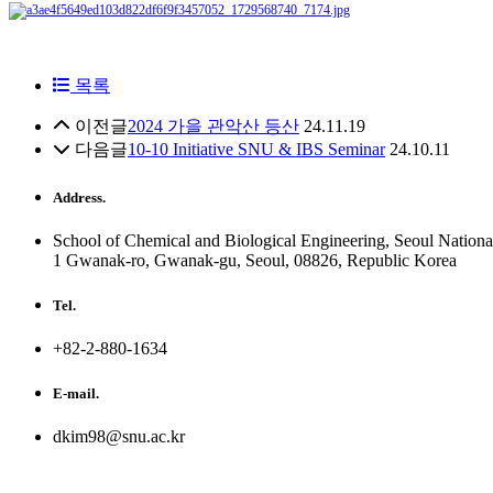
목록
이전글
2024 가을 관악산 등산
24.11.19
다음글
10-10 Initiative SNU & IBS Seminar
24.10.11
Address.
School of Chemical and Biological Engineering, Seoul National
1 Gwanak-ro, Gwanak-gu, Seoul, 08826, Republic Korea
Tel.
+82-2-880-1634
E-mail.
dkim98@snu.ac.kr